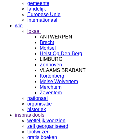
gemeente
landelijk
Europese Unie
Internationaal
wie
lokaal
ANTWERPEN
Brecht
Mortsel
Heist-Op-Den-Berg
LIMBURG
Zonhoven
VLAAMS BRABANT
Kortenberg
Meise Wolvertem
Merchtem
Zaventem
nationaal
organisatie
historiek
inspraaktools
wettelijk voorzien
zelf georganiseerd
toolwijzer
gratis boeken