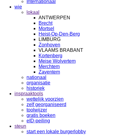
Internationaal
wie
lokaal
ANTWERPEN
Brecht
Mortsel
Heist-Op-Den-Berg
LIMBURG
Zonhoven
VLAAMS BRABANT
Kortenberg
Meise Wolvertem
Merchtem
Zaventem
nationaal
organisatie
historiek
inspraaktools
wettelijk voorzien
zelf georganiseerd
toolwijzer
gratis boeken
eID-peiling
steun
start een lokale burgerlobby